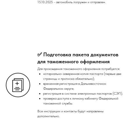
15.10.2025 - автомобиль погружен и отправлен.
✅ Подготовка пакета документов
для таможенного оформления
Для прохождения таможенного оформления потребуется:
нотариально-заверенная копия паспорта (первые две
страницы и прописка обязательно);
временная регистрация в Дальневосточном
Федеральном округе;
регистрация в системе электронных паспортов (СЭП);
проверка доступа к личному кабинету Федеральной
таможенной службы.
Все инструкции и контакты будут направлены
дополнительно.