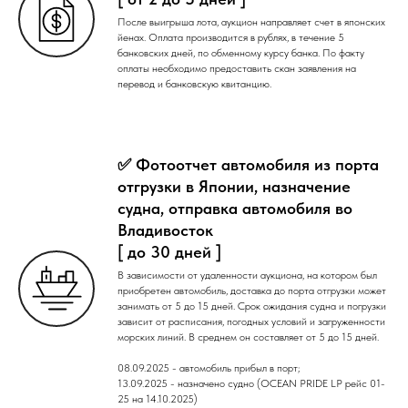
После выигрыша лота, аукцион направляет счет в японских
йенах. Оплата производится в рублях, в течение 5
банковских дней, по обменному курсу банка. По факту
оплаты необходимо предоставить скан заявления на
перевод и банковскую квитанцию.
✅ Фотоотчет автомобиля из порта
отгрузки в Японии, назначение
судна, отправка автомобиля во
Владивосток
[ до 30 дней ]
В зависимости от удаленности аукциона, на котором был
приобретен автомобиль, доставка до порта отгрузки может
занимать от 5 до 15 дней. Срок ожидания судна и погрузки
зависит от расписания, погодных условий и загруженности
морских линий. В среднем он составляет от 5 до 15 дней.
08.09.2025 - автомобиль прибыл в порт;
13.09.2025 - назначено судно (OCEAN PRIDE LP рейс 01-
25 на 14.10.2025)