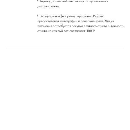
❗Перевод замечаний инспектора запрашивается
дополнительно.
❗ Ряд аукционов (например аукционы USS) не
предоставляют фотографии и описание лотов. Для их
получения потребуется покупка платного отчета. Стоимость
отчета на каждый лот составляет 400 Р.