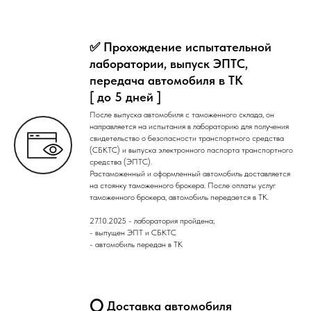
✅ Прохождение испытательной
лаборатории, выпуск ЭПТС,
передача автомобиля в ТК
[ до 5 дней ]
После выпуска автомобиля с таможенного склада, он
направляется на испытания в лабораторию для получения
свидетельство о безопасности транспортного средства
(СБКТС) и выпуска электронного паспорта транспортного
средства (ЭПТС).
Растаможенный и оформленный автомобиль доставляется
на стоянку таможенного брокера. После оплаты услуг
таможенного брокера, автомобиль передается в ТК.
27.10.2025 - лаборатория пройдена;
- выпущен ЭПТ и СБКТС
- автомобиль передан в ТК
⭕ Доставка автомобиля