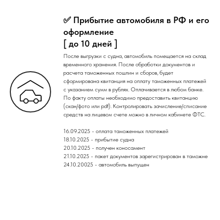
✅ Прибытие автомобиля в РФ и его
оформление
[ до 10 дней ]
После выгрузки с судна, автомобиль помещается на склад
временного хранения. После обработки документов и
расчета таможенных пошлин и сборов, будет
сформирована квитанция на оплату таможенных платежей
с указанием сумм в рублях. Оплачивается в любом банке.
По факту оплаты необходимо предоставить квитанцию
(скан/фото или pdf). Контролировать зачисление/списание
средств на лицевом счете можно в личном кабинете ФТС.
16.09.2025 - оплата таможенных платежей
18.10.2025 - прибытие судна
20.10.2025 - получен коносамент
21.10.2025 - пакет документов зарегистрирован в таможне
24.10.20025 - автомобиль выпущен