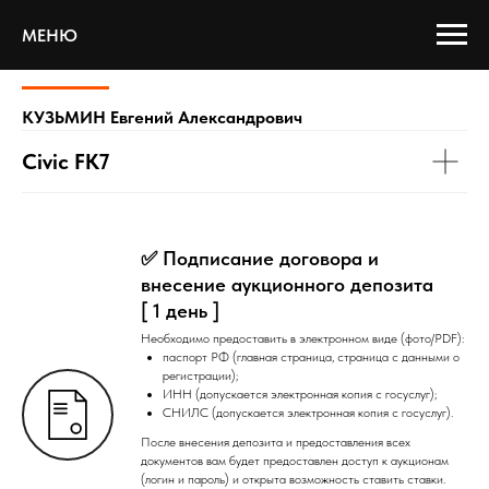
МЕНЮ
КУЗЬМИН Евгений Александрович
Civic FK7
✅ Подписание договора и
внесение аукционного депозита
[ 1 день ]
Необходимо предоставить в электронном виде (фото/PDF):
паспорт РФ (главная страница, страница с данными о
регистрации);
ИНН (допускается электронная копия с госуслуг);
СНИЛС (допускается электронная копия с госуслуг).
После внесения депозита и предоставления всех
документов вам будет предоставлен доступ к аукционам
(логин и пароль) и открыта возможность ставить ставки.