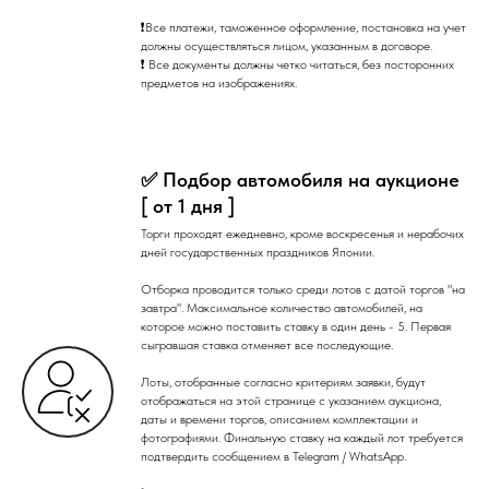
❗Все платежи, таможенное оформление, постановка на учет
должны осуществляться лицом, указанным в договоре.
❗ Все документы должны четко читаться, без посторонних
предметов на изображениях.
✅ Подбор автомобиля на аукционе
[ от 1 дня ]
Торги проходят ежедневно, кроме воскресенья и нерабочих
дней государственных праздников Японии.
Отборка проводится только среди лотов с датой торгов "на
завтра". Максимальное количество автомобилей, на
которое можно поставить ставку в один день - 5. Первая
сыгравшая ставка отменяет все последующие.
Лоты, отобранные согласно критериям заявки, будут
отображаться на этой странице с указанием аукциона,
даты и времени торгов, описанием комплектации и
фотографиями. Финальную ставку на каждый лот требуется
подтвердить сообщением в Telegram / WhatsApp.