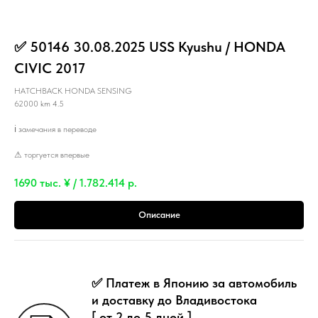
✅ 50146 30.08.2025 USS Kyushu / HONDA
CIVIC 2017
HATCHBACK HONDA SENSING
62000 km 4.5
ℹ замечания в переводе
⚠ торгуется впервые
1690 тыс. ¥ / 1.782.414
р.
Описание
✅ Платеж в Японию за автомобиль
и доставку до Владивостока
[ от 2 до 5 дней ]