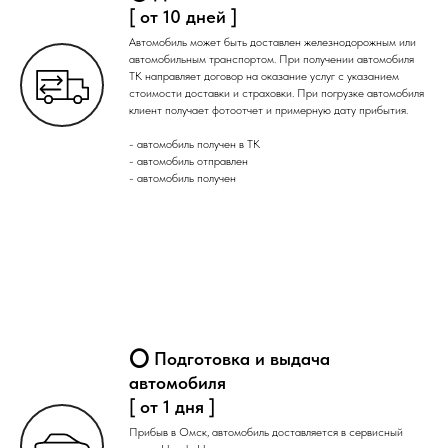
[ от 10 дней ]
Автомобиль может быть доставлен железнодорожным или
автомобильным транспортом. При получении автомобиля
ТК направляет договор на оказание услуг с указанием
стоимости доставки и страховки. При погрузке автомобиля
клиент получает фотоотчет и примерную дату прибытия.
- автомобиль получен в ТК
- автомобиль отправлен
- автомобиль получен
⭕ Подготовка и выдача
автомобиля
[ от 1 дня ]
Прибыв в Омск, автомобиль доставляется в сервисный