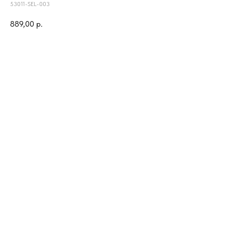
53011-SEL-003
889,00
р.