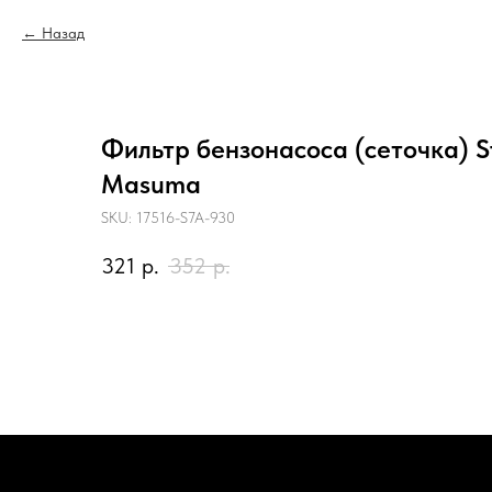
Назад
Фильтр бензонасоса (сеточка) 
Masuma
SKU:
17516-S7A-930
321
р.
352
р.