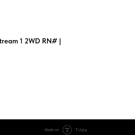
Stream 1 2WD RN# |
Tilda
Made on