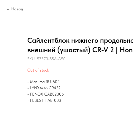
Назад
Сайлентблок нижнего продольн
внешний (ушастый) CR-V 2 | H
SKU:
52370-S5A-A50
Out of stock
- Masuma RU-604
- LYNXAuto C9432
- FENOX CAB02006
- FEBEST HAB-003