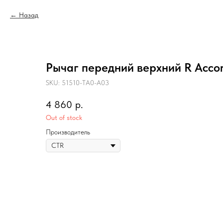
Назад
Рычаг передний верхний R Acco
SKU:
51510-TA0-A03
4 860
р.
Out of stock
Производитель