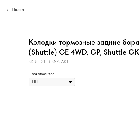
Назад
Колодки тормозные задние бара
(Shuttle) GE 4WD, GP, Shuttle G
SKU:
43153-SNA-A01
Производитель