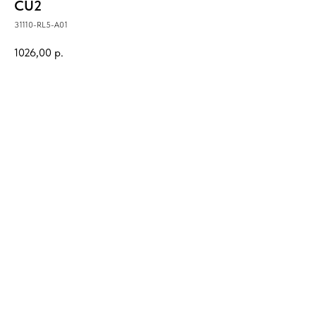
CU2
31110-RL5-A01
1026,00
р.