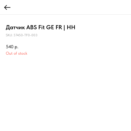
Датчик ABS Fit GE FR | HH
SKU:
57450-TF0-003
540
р.
Out of stock