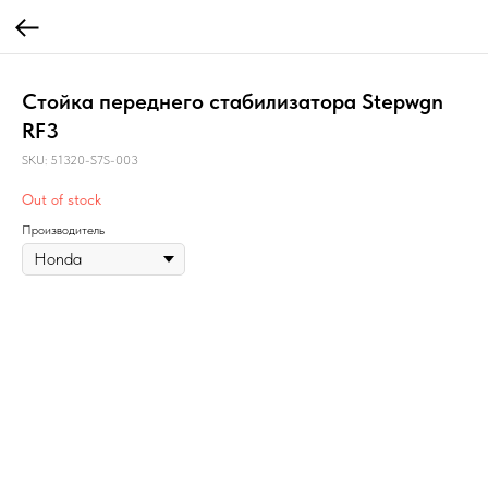
Стойка переднего стабилизатора Stepwgn
RF3
SKU:
51320-S7S-003
Out of stock
Производитель