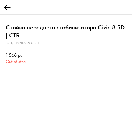
Стойка переднего стабилизатора Civic 8 5D
| CTR
SKU:
51320-SMG-E01
1 568
р.
Out of stock