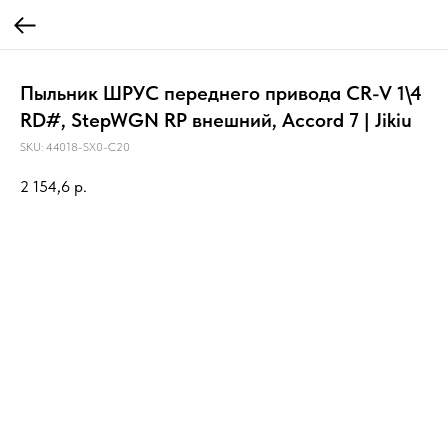
Пыльник ШРУС переднего привода CR-V 1\4
RD#, StepWGN RP внешний, Accord 7 | Jikiu
SKU:
44018-SX0-C20
2 154,6
р.