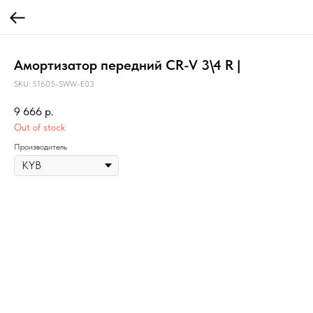
Амортизатор передний CR-V 3\4 R |
SKU:
51605-SWW-E03
9 666
р.
Out of stock
Производитель