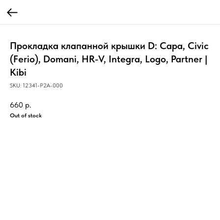
Прокладка клапанной крышки D: Capa, Civic
(Ferio), Domani, HR-V, Integra, Logo, Partner |
Kibi
SKU:
12341-P2A-000
660
р.
Out of stock