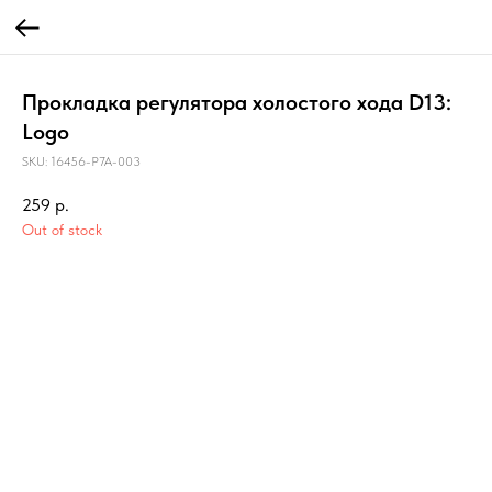
Прокладка регулятора холостого хода D13:
Logo
SKU:
16456-P7A-003
259
р.
Out of stock