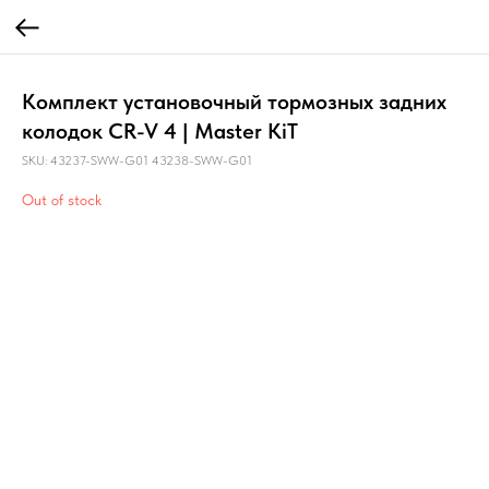
Комплект установочный тормозных задних
колодок CR-V 4 | Master KiT
SKU:
43237-SWW-G01 43238-SWW-G01
Out of stock