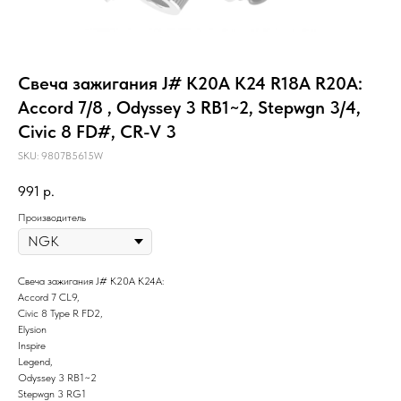
Свеча зажигания J# K20A K24 R18A R20A:
Accord 7/8 , Odyssey 3 RB1~2, Stepwgn 3/4,
Civic 8 FD#, CR-V 3
SKU:
9807B5615W
991
р.
Производитель
Свеча зажигания J# K20A K24A:
Accord 7 CL9,
Civic 8 Type R FD2,
Elysion
Inspire
Legend,
Odyssey 3 RB1~2
Stepwgn 3 RG1