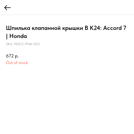
Шпилька клапанной крышки B K24: Accord 7
| Honda
SKU:
90012-PNA-003
672
р.
Out of stock