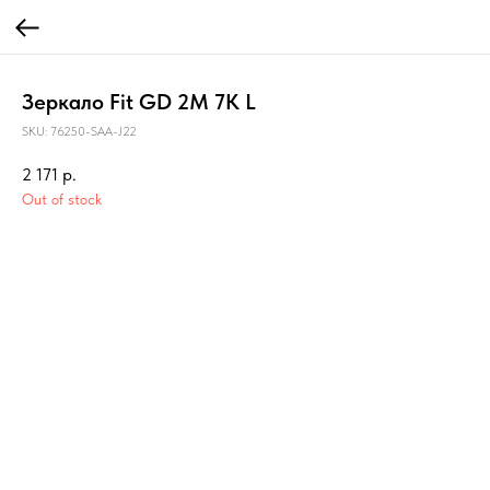
Зеркало Fit GD 2M 7K L
SKU:
76250-SAA-J22
2 171
р.
Out of stock