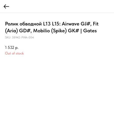
Ролик обводной L13 L15: Airwave GJ#, Fit
(Aria) GD#, Mobilio (Spike) GK# | Gates
SKU:
38942-PWA-004
1 532
р.
Out of stock