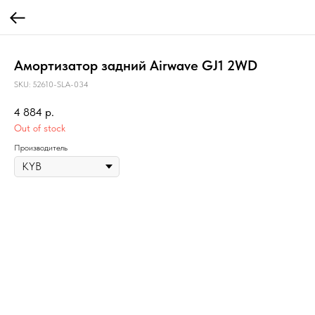
Амортизатор задний Airwave GJ1 2WD
SKU:
52610-SLA-034
4 884
р.
Out of stock
Производитель