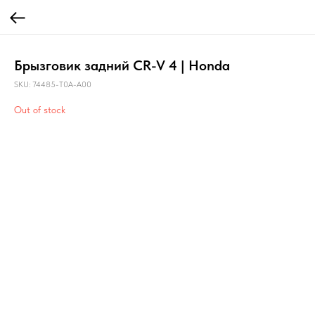
Брызговик задний CR-V 4 | Honda
SKU:
74485-T0A-A00
Out of stock