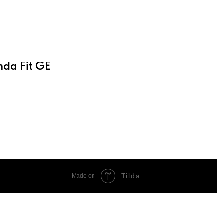
nda Fit GE
Tilda
Made on