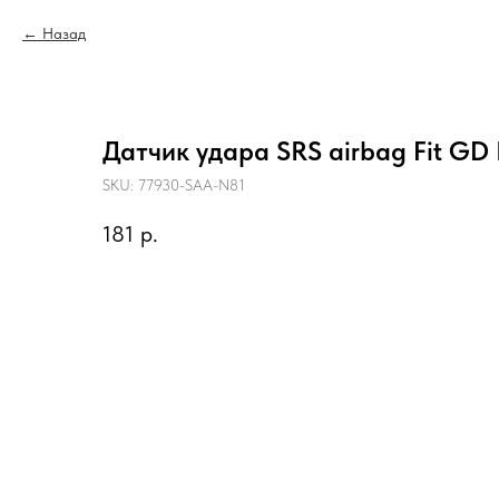
Назад
Датчик удара SRS airbag Fit GD 
SKU:
77930-SAA-N81
181
р.