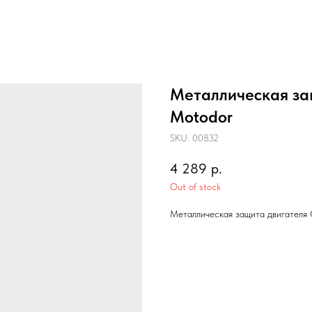
Металлическая защ
Motodor
SKU:
00832
4 289
р.
Out of stock
Металлическая защита двигателя C