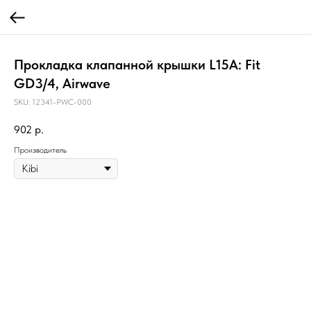
Прокладка клапанной крышки L15A: Fit
GD3/4, Airwave
SKU:
12341-PWC-000
902
р.
Производитель