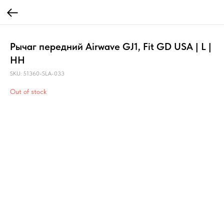
Рычаг передний Airwave GJ1, Fit GD USA | L |
HH
SKU:
51360-SLA-033
Out of stock