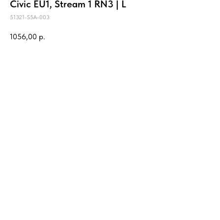
Civic EU1, Stream 1 RN3 | L
51321-S5A-003
1056,00
р.