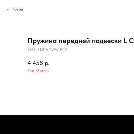
Назад
Пружина передней подвески L C
SKU:
51406-SWW-E03
4 458
р.
Out of stock