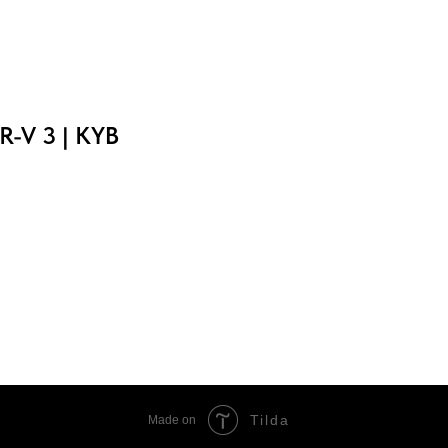
R-V 3 | KYB
Tilda
Made on