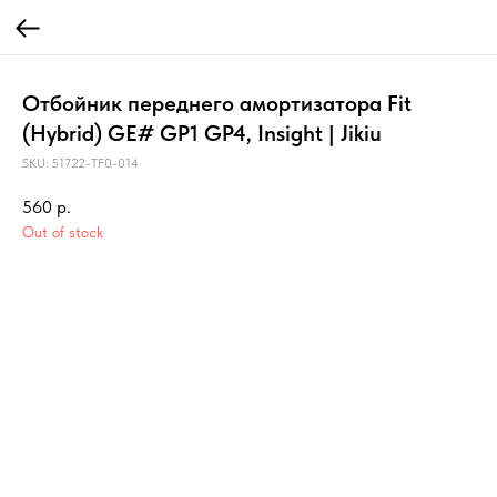
Отбойник переднего амортизатора Fit
(Hybrid) GE# GP1 GP4, Insight | Jikiu
SKU:
51722-TF0-014
560
р.
Out of stock