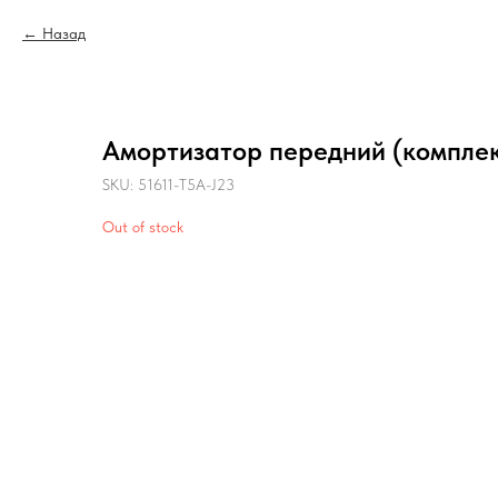
Назад
Амортизатор передний (комплект
SKU:
51611-T5A-J23
Out of stock