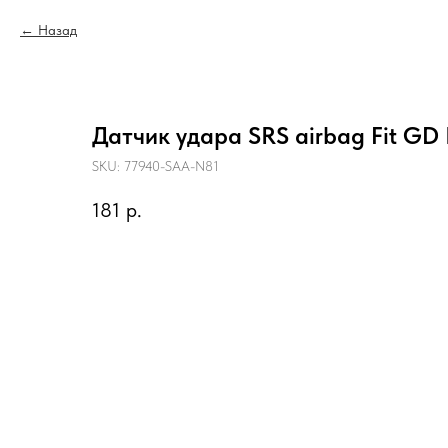
Назад
Датчик удара SRS airbag Fit GD 
SKU:
77940-SAA-N81
181
р.