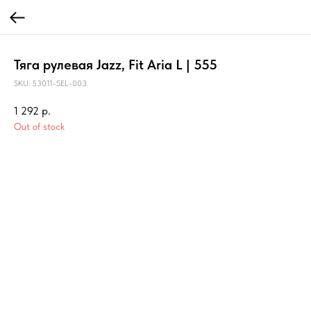
Тяга рулевая Jazz, Fit Aria L | 555
SKU:
53011-SEL-003
1 292
р.
Out of stock