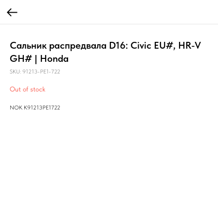
Сальник распредвала D16: Civic EU#, HR-V
GH# | Honda
SKU:
91213-PE1-722
Out of stock
NOK K91213PE1722