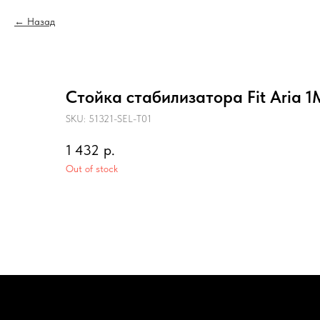
Назад
Стойка стабилизатора Fit Aria 1
SKU:
51321-SEL-T01
1 432
р.
Out of stock