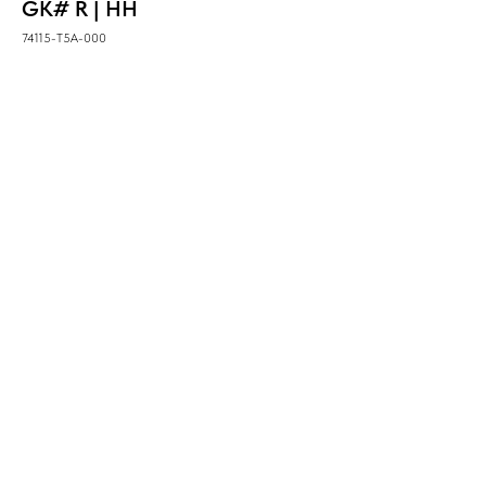
GK# R | HH
74115-T5A-000