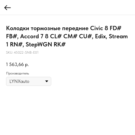
Колодки тормозные передние Civic 8 FD#
FB#, Accord 7 8 CL# CM# CU#, Edix, Stream
1 RN#, StepWGN RK#
SKU:
45022-SNB-E01
1 563,66
р.
Производитель