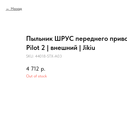
Назад
Пыльник ШРУС переднего приво
Pilot 2 | внешний | Jikiu
SKU:
44018-STX-A03
4 712
р.
Out of stock