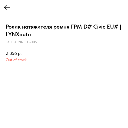
Ролик натяжителя ремня ГРМ D# Civic EU# |
LYNXauto
SKU:
14520-PLC-305
2 856
р.
Out of stock