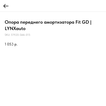
Опора переднего амортизатора Fit GD |
LYNXauto
SKU:
51920-SAA-015
1 053
р.