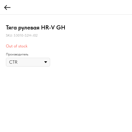
Тяга рулевая HR-V GH
SKU:
53010-S2H-J02
Out of stock
Производитель