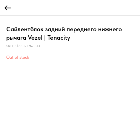
Сайлентблок задний переднего нижнего
рычага Vezel | Tenacity
SKU:
51350-T7A-003
Out of stock