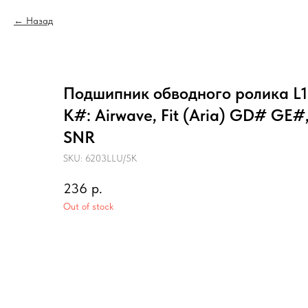
Назад
Подшипник обводного ролика L13
K#: Airwave, Fit (Aria) GD# GE#, 
SNR
SKU:
6203LLU/5K
236
р.
Out of stock