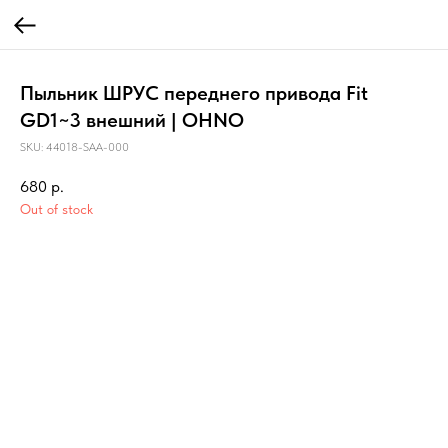
Пыльник ШРУС переднего привода Fit
GD1~3 внешний | OHNO
SKU:
44018-SAA-000
680
р.
Out of stock