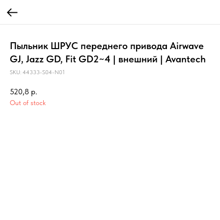
Пыльник ШРУС переднего привода Airwave
GJ, Jazz GD, Fit GD2~4 | внешний | Avantech
SKU:
44333-S04-N01
520,8
р.
Out of stock