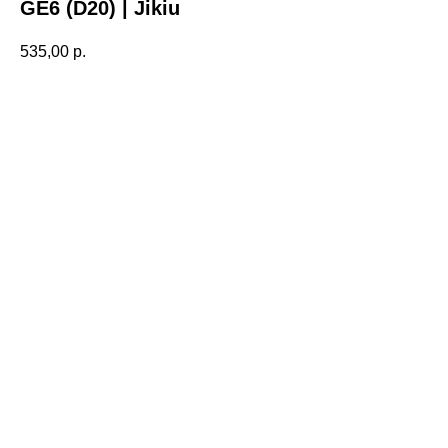
GE6 (D20) | Jikiu
535,00
р.