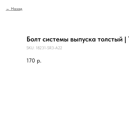
Назад
Болт системы выпуска толстый | 
SKU:
18231-SR3-A22
170
р.