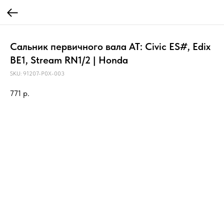
Сальник первичного вала AT: Civic ES#, Edix
BE1, Stream RN1/2 | Honda
SKU:
91207-P0X-003
771
р.