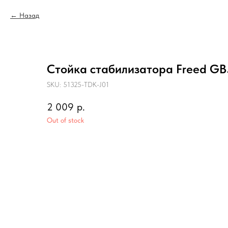
Назад
Стойка стабилизатора Freed GB5
SKU:
51325-TDK-J01
2 009
р.
Out of stock