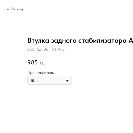
Назад
Втулка заднего стабилизатора 
SKU:
52306-TA1-A02
985
р.
Производитель