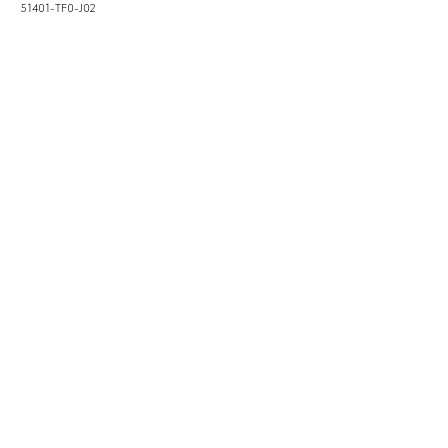
51401-TF0-J02